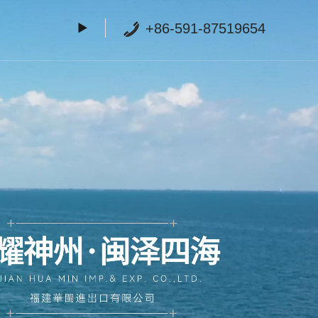
►
+86-591-87519654