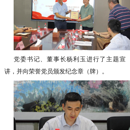
党委书记、董事长杨利玉进行了主题宣
讲，并向荣誉党员颁发纪念章（牌）。