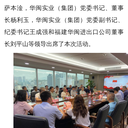
萨本淦，华闽实业（集团）党委书记、董事
长杨利玉，华闽实业（集团）党委副书记、
纪委书记王成强和福建华闽进出口公司董事
长刘平山等领导出席了本次活动。