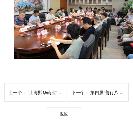
上一个：
“上海熙华药业”与“福建南方制药”共同投资建设的福建熙华医药产业园项目开工大吉
下一个：
第四届“善行八闽——公益慈善项目大赛”正式启动
返回