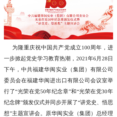
为隆重庆祝中国共产党成立100周年，进
一步掀起党史学习教育热潮，2021年6月28日
下午，中共福建华闽实业（集团）有限公司
委员会在福建华闽进出口有限公司会议室举
行了“光荣在党50年纪念章”和“光荣在党30年
纪念牌”颁发仪式并同步开展了“讲党史、悟思
想”主题宣讲会。原华闽实业（集团）总经理