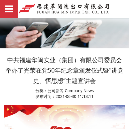
中共福建华闽实业（集团）有限公司委员会
举办了光荣在党50年纪念章颁发仪式暨“讲党
史、悟思想”主题宣讲会
分类：公司新闻 Company News
发布时间：2021-06-30 11:13:11